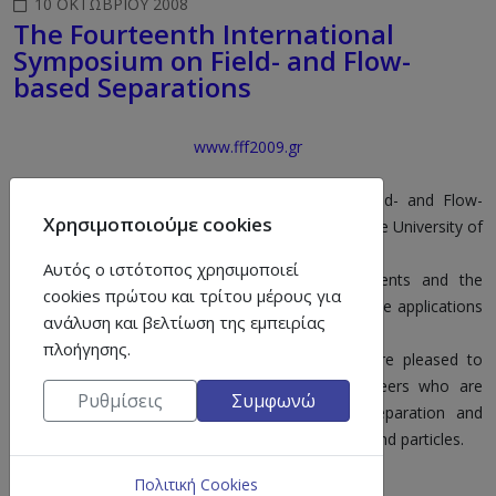
10 ΟΚΤΩΒΡΊΟΥ 2008
The Fourteenth International
Symposium on Field- and Flow-
based Separations
www.fff2009.gr
The Fourteenth International Symposium on Field- and Flow-
Χρησιμοποιούμε cookies
based Separations will be held on the campus of the University of
Patras from 5 to 8 of July 2009.
Αυτός ο ιστότοπος χρησιμοποιεί
The Symposium is focused on new developments and the
cookies πρώτου και τρίτου μέρους για
advances in micro- and nano- scale versions of the applications
ανάλυση και βελτίωση της εμπειρίας
of field- and flow- based separations.
πλοήγησης.
On behalf of the Organisation Committee we are pleased to
invite in Patras, Greece all scientists and engineers who are
Ρυθμίσεις
Συμφωνώ
interested to present their achievements on separation and
characterization of all types of polymers, colloids and particles.
Πολιτική Cookies
ΕΜΦΑΝΊΣΕΙΣ: 16682